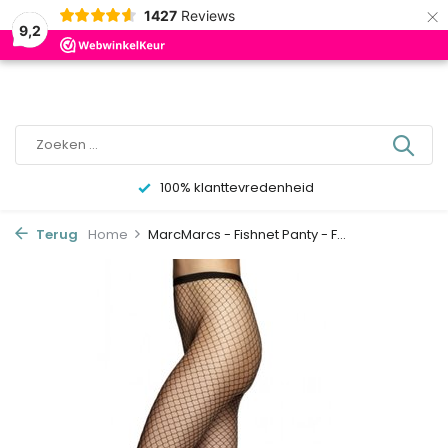
×
0
1427
Reviews
9,2
100% klanttevredenheid
Terug
Home
MarcMarcs - Fishnet Panty - F...