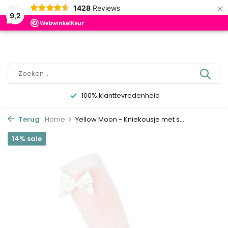
×
0
1428
Reviews
9,2
100% klanttevredenheid
Terug
Home
Yellow Moon - Kniekousje met s...
14% sale