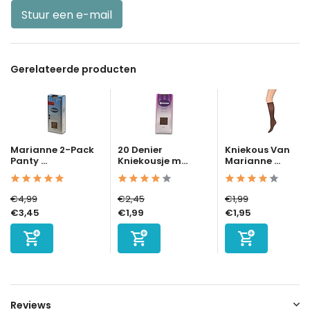
Stuur een e-mail
Gerelateerde producten
Marianne 2-Pack
20 Denier
Kniekous Van
Panty ...
Kniekousje m...
Marianne ...
€4,99
€2,45
€1,99
€3,45
€1,99
€1,95
Reviews