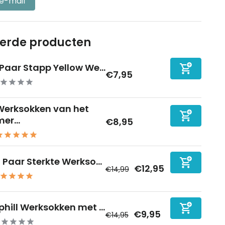
 e-mail
eerde producten
 Paar Stapp Yellow We...
€7,95
Werksokken van het
er...
€8,95
0 Paar Sterkte Werkso...
€12,95
€14,99
phill Werksokken met ...
€9,95
€14,95