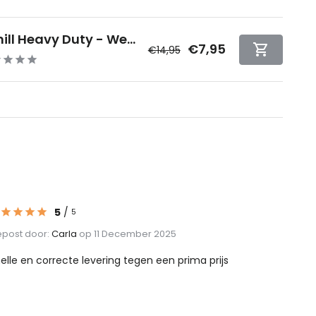
ill Heavy Duty - We...
€7,95
€14,95
5
/
5
post door:
Carla
op 11 December 2025
elle en correcte levering tegen een prima prijs