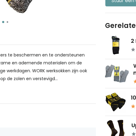
Stuur een
Gerelat
2
kers te beschermen en te ondersteunen
urzame en ademende materialen om de
ange werkdagen. WORK werksokken zijn ook
m
p de zolen en verstevigd...
1
U