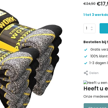
€17,
€24,50
1 tot 3 werk
Bestellen bij
Gratis ve
100% klant
1-3 dagen l
Delen
Heeft u 
Onze medewerke