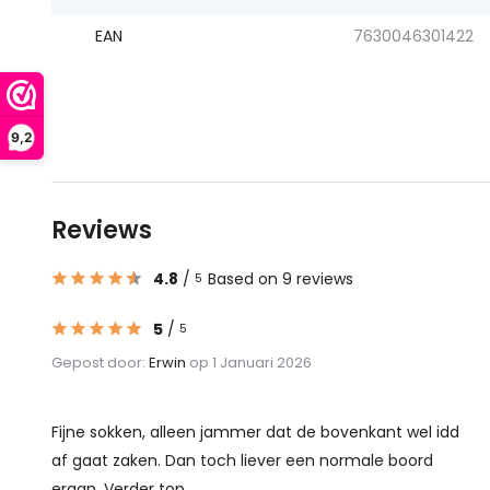
EAN
7630046301422
9,2
Reviews
4.8
/
Based on 9 reviews
5
5
/
5
Gepost door:
Erwin
op 1 Januari 2026
Fijne sokken, alleen jammer dat de bovenkant wel idd
af gaat zaken. Dan toch liever een normale boord
eraan. Verder top ...