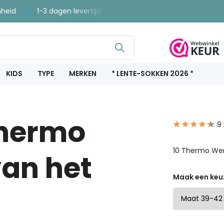
nheid
1-3 dagen levertijd
Gratis verzenden vanaf €40
KIDS
TYPE
MERKEN
* LENTE-SOKKEN 2026 *
Thermo
9
10 Thermo Wer
an het
Maak een keu