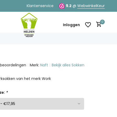
100% klanttevredenheid
Klantenservice
9.2
@
WebwinkelKeur
0
Inloggen
 beoordelingen
Merk:
Naft
Bekijk alles Sokken
Account aanmaken
Account aanmaken
ksokken van het merk Work
ze:
*