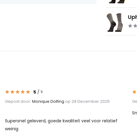
Uph
5
/
5
Gepost door:
Monique Dolfing
op 28 December 2025
Ge
Sn
Supersnel geleverd, goede kwaliteit veel voor relatief
weinig
...