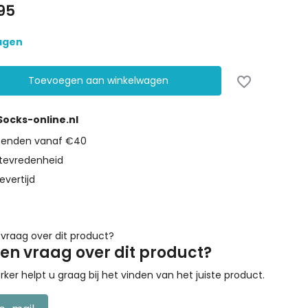
95
dagen
Toevoegen aan winkelwagen
 Socks-online.nl
rzenden vanaf €40
tevredenheid
evertijd
een vraag over dit product?
r helpt u graag bij het vinden van het juiste product.