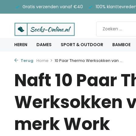
rtijd
Gratis verzenden vanaf €40
100% klanttevrede
HEREN
DAMES
SPORT & OUTDOOR
BAMBOE
Terug
Home
10 Paar Thermo Werksokken van ...
Naft 10 Paar 
Werksokken v
merk Work