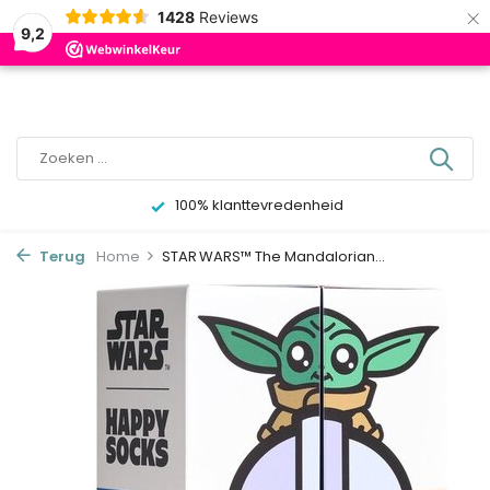
×
0
1428
Reviews
9,2
100% klanttevredenheid
Terug
Home
STAR WARS™ The Mandalorian...