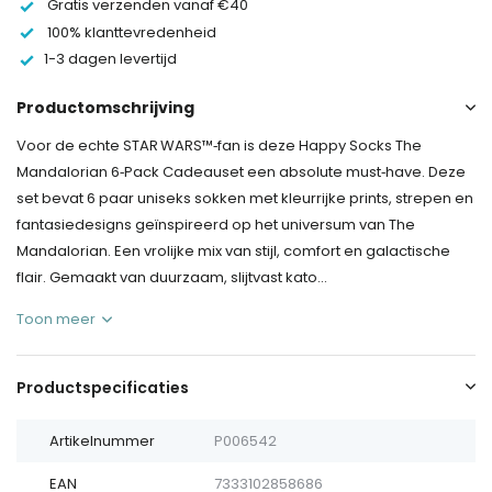
Gratis verzenden vanaf €40
100% klanttevredenheid
1-3 dagen levertijd
Productomschrijving
Voor de echte STAR WARS™‑fan is deze Happy Socks The
Mandalorian 6‑Pack Cadeauset een absolute must‑have. Deze
set bevat 6 paar uniseks sokken met kleurrijke prints, strepen en
fantasiedesigns geïnspireerd op het universum van The
Mandalorian. Een vrolijke mix van stijl, comfort en galactische
flair. Gemaakt van duurzaam, slijtvast kato...
Toon meer
Productspecificaties
Artikelnummer
P006542
EAN
7333102858686