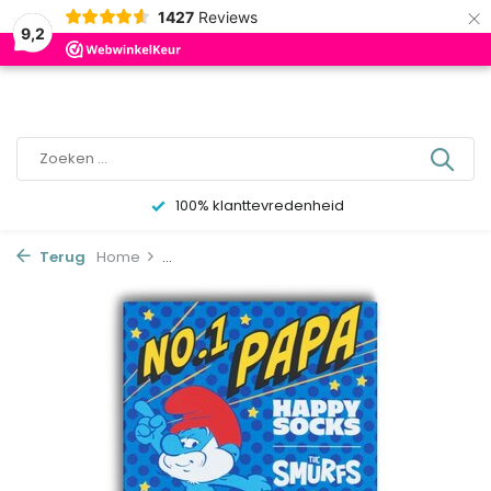
×
0
1427
Reviews
9,2
100% klanttevredenheid
Terug
Home
...