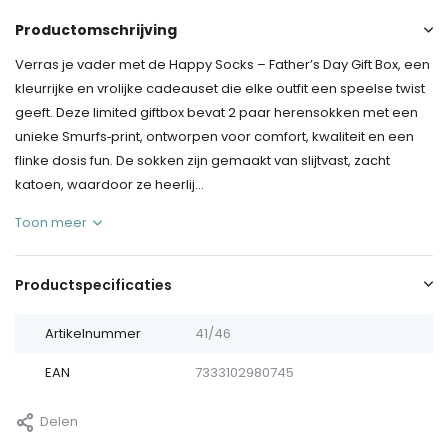
Productomschrijving
Verras je vader met de Happy Socks – Father’s Day Gift Box, een
kleurrijke en vrolijke cadeauset die elke outfit een speelse twist
geeft. Deze limited giftbox bevat 2 paar herensokken met een
unieke Smurfs‑print, ontworpen voor comfort, kwaliteit en een
flinke dosis fun. De sokken zijn gemaakt van slijtvast, zacht
katoen, waardoor ze heerlij...
Toon meer
Productspecificaties
Artikelnummer
41/46
EAN
7333102980745
Delen