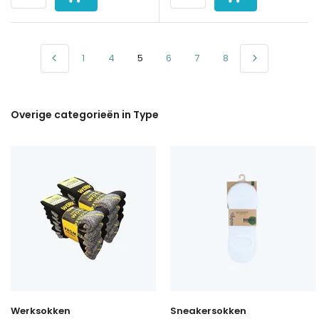
1
4
5
6
7
8
Overige categorieën in Type
Werksokken
Sneakersokken