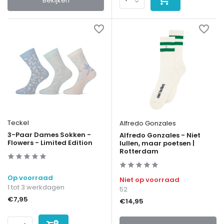
Bekijken
Teckel
Alfredo Gonzales
3-Paar Dames Sokken -
Alfredo Gonzales - Niet
Flowers - Limited Edition
lullen, maar poetsen |
Rotterdam
Op voorraad
Niet op voorraad
1 tot 3 werkdagen
52
€7,95
€14,95