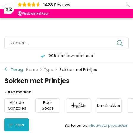
×
0
1428
Reviews
9,2
1-3 dagen levertijd
Terug
Home
Type
Sokken met Printjes
Sokken met Printjes
Onze merken
Alfredo
Beer
Kunstsokken
Gonzales
Socks
Filter
Sorteren op: