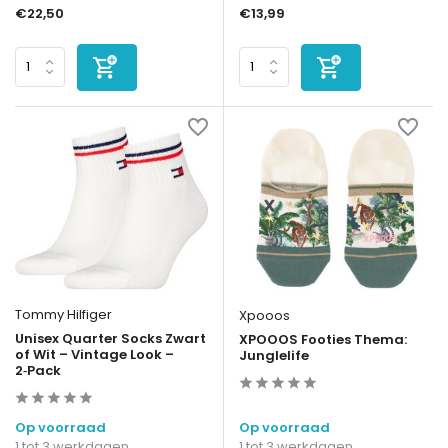
€22,50
€13,99
Tommy Hilfiger
Xpooos
Unisex Quarter Socks Zwart
XPOOOS Footies Thema:
of Wit – Vintage Look –
Junglelife
2‑Pack
Op voorraad
Op voorraad
1 tot 3 werkdagen
1 tot 3 werkdagen