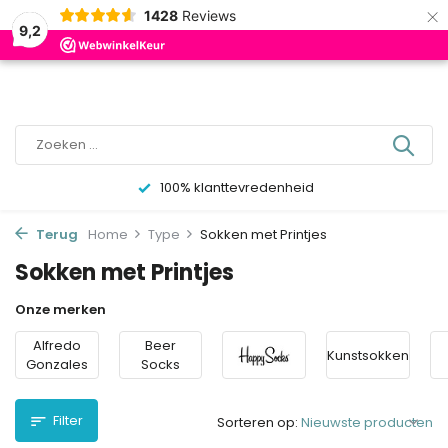
×
0
1428
Reviews
9,2
1-3 dagen levertijd
Terug
Home
Type
Sokken met Printjes
Sokken met Printjes
Onze merken
Alfredo
Beer
Kunstsokken
Gonzales
Socks
Filter
Sorteren op: