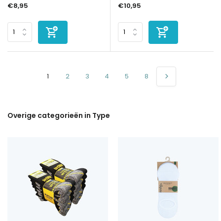
€8,95
€10,95
1
2
3
4
5
8
Overige categorieën in Type