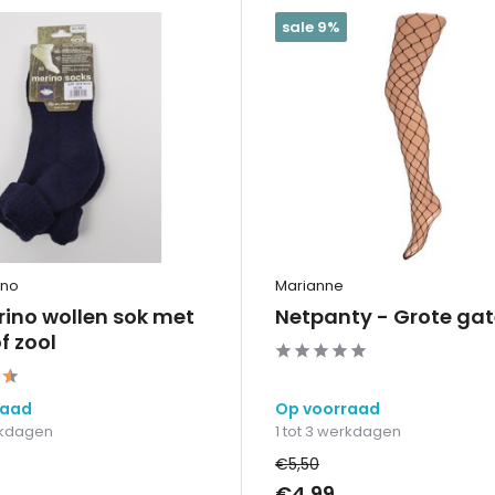
sale 9%
ino
Marianne
rino wollen sok met
Netpanty - Grote ga
f zool
raad
Op voorraad
erkdagen
1 tot 3 werkdagen
€5,50
€4,99