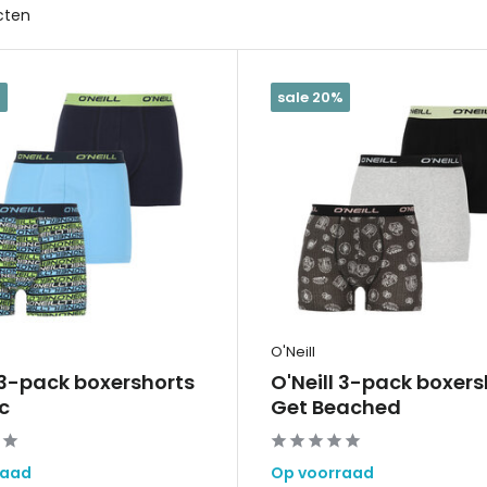
cten
%
sale 20%
O'Neill
 3-pack boxershorts
O'Neill 3-pack boxers
c
Get Beached
raad
Op voorraad