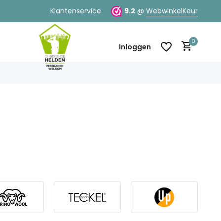
Klantenservice
9.2
@
WebwinkelKeur
0
Inloggen
Account aanmaken
Account aanmaken