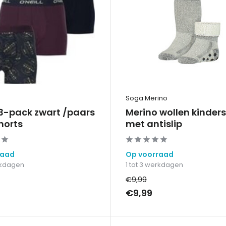
Soga Merino
 3-pack zwart /paars
Merino wollen kinder
horts
met antislip
raad
Op voorraad
erkdagen
1 tot 3 werkdagen
€9,99
€9,99