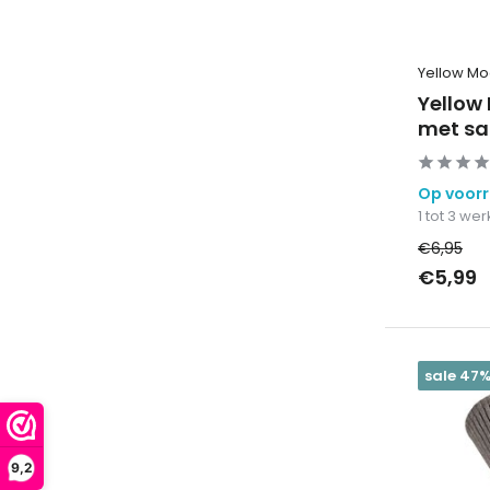
Yellow M
Yellow
met sat
Op voor
1 tot 3 w
€6,95
€5,99
sale 47
9,2