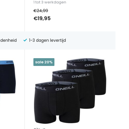
1 tot 3 werkdagen
€24,99
€19,95
edenheid
1-3 dagen levertijd
sale 20%