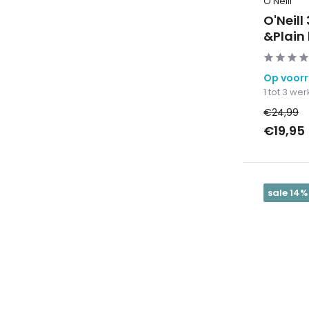
O'Neill
O'Neil
&Plain
Op voor
1 tot 3 w
€24,99
€19,95
sale 14%