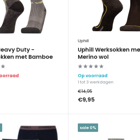
Uphill
Heavy Duty -
Uphill Werksokken me
okken met Bamboe
Merino wol
voorraad
Op voorraad
1 tot 3 werkdagen
€14,95
€9,95
%
sale 0%