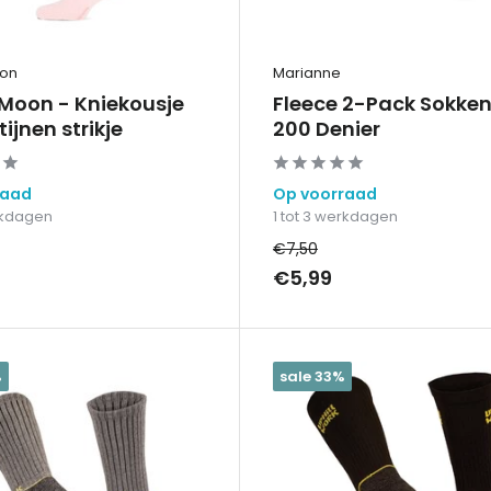
oon
Marianne
 Moon - Kniekousje
Fleece 2-Pack Sokken
ijnen strikje
200 Denier
raad
Op voorraad
erkdagen
1 tot 3 werkdagen
€7,50
€5,99
%
sale 33%