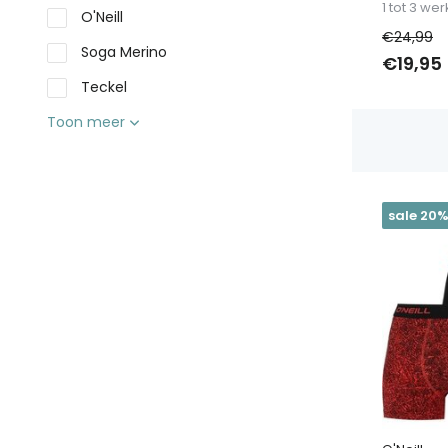
1 tot 3 w
O'Neill
€24,99
Soga Merino
€19,95
Teckel
Toon meer
sale 20