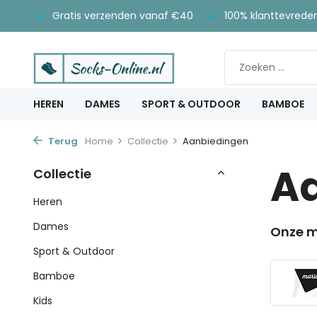
Gratis verzenden vanaf €40
100% klanttevrede
HEREN
DAMES
SPORT & OUTDOOR
BAMBOE
Terug
Home
Collectie
Aanbiedingen
A
Collectie
Heren
Dames
Onze m
Sport & Outdoor
Bamboe
Kids