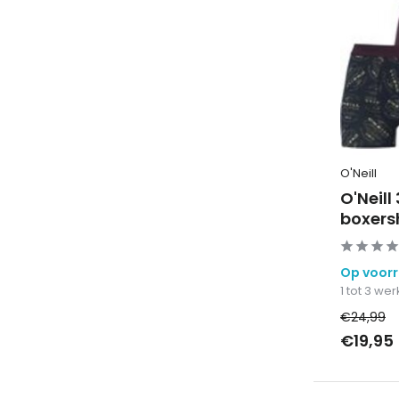
O'Neill
O'Neill
boxers
Op voor
1 tot 3 w
€24,99
€19,95