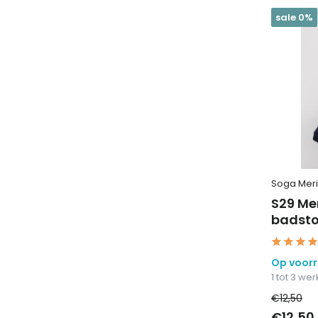
sale 0%
Soga Mer
S29 Me
badsto
Op voor
1 tot 3 w
€12,50
€12,50