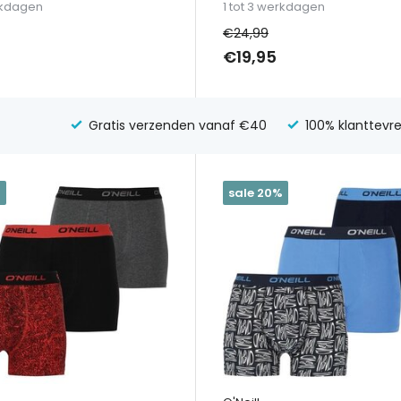
erkdagen
1 tot 3 werkdagen
€24,99
€19,95
Gratis verzenden vanaf €40
100% klanttevr
%
sale 20%