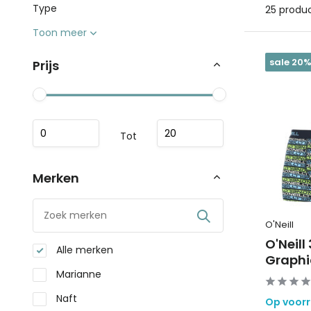
Type
25 produ
Toon meer
sale 20
Prijs
Tot
Merken
O'Neill
O'Neill
Alle merken
Graphi
Marianne
Naft
Op voor