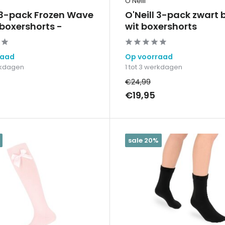
O'Neill
l 3-pack Frozen Wave
O'Neill 3-pack zwart
 boxershorts -
wit boxershorts
raad
Op voorraad
erkdagen
1 tot 3 werkdagen
€24,99
€19,95
sale 20%