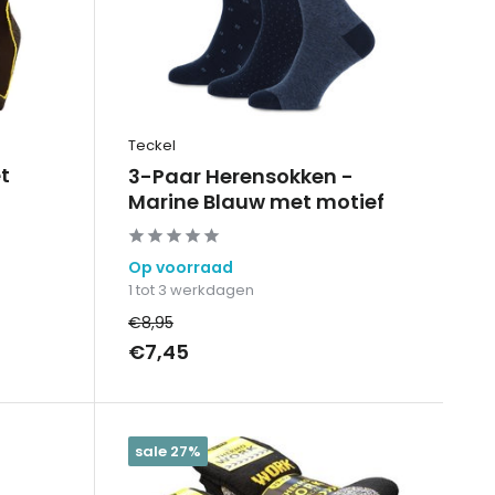
Teckel
t
3-Paar Herensokken -
Marine Blauw met motief
Op voorraad
1 tot 3 werkdagen
€8,95
€7,45
sale 27%