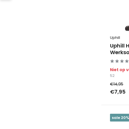
Uphill
Uphill 
Werks
Niet op 
52
€14,95
€7,95
sale 20