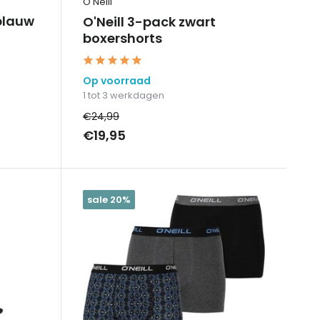
O'Neill
 blauw
O'Neill 3-pack zwart
boxershorts
Op voorraad
1 tot 3 werkdagen
€24,99
€19,95
sale 20%