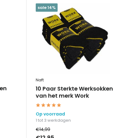
sale 14%
Naft
ten
10 Paar Sterkte Werksokken
van het merk Work
Op voorraad
1 tot 3 werkdagen
€14,99
€12,95